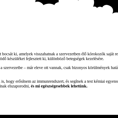
t bocsát ki, amelyek visszahatnak a szervezetben élő kórokozók saját r
dő készüléket fejlesztett ki, különböző betegségek kezelésére.
szervezetbe – már eleve ott vannak, csak bizonyos körülmények hatásár
s, hogy erősítsem az immunrendszert, és segítsek a test kémiai egyensú
dnak elszaporodni,
és mi egészségesebbek lehetünk.