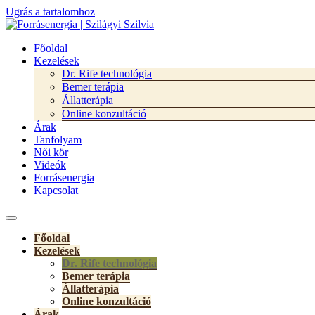
Ugrás a tartalomhoz
Főoldal
Kezelések
Dr. Rife technológia
Bemer terápia
Állatterápia
Online konzultáció
Árak
Tanfolyam
Női kör
Videók
Forrásenergia
Kapcsolat
Főoldal
Kezelések
Dr. Rife technológia
Bemer terápia
Állatterápia
Online konzultáció
Árak