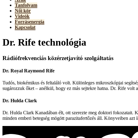
Tanfolyam
Női kör
Videók
Forrásenergia
Kapcsolat
Dr. Rife technológia
Rádiófrekvenciás közérzetjavító szolgáltatás
Dr. Royal Raymond Rife
Tudós, biokémikus és feltaláló volt. Különleges mikroszkópjai segítsé
sugározzuk őket – anélkül, hogy ez más sejtekre hatna. Dr. Rife volt az
Dr. Hulda Clark
Dr. Hulda Clark Kanadában élt, ott szerezte meg doktori fokozatait. 
minden emberi betegség mögött parazitafertőzés áll. Könyveiben azt ír