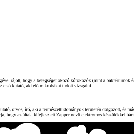
gével rájött, hogy a betegséget okozó kórokozók (mint a baktériumok és
 első kutató, aki élő mikrobákat tudott vizsgálni.
Kutató, orvos, író, aki a természettudományok területén dolgozott, és
ja, hogy az általa kifejlesztett Zapper nevű elektromos készülékkel bá