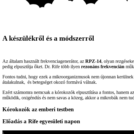
A készülékről és a módszerről
Az általam használt frekvenciagenerátor, az
RPZ-14
, olyan rezgéseke
pedig elpusztítja őket. Dr. Rife több ilyen
rezonáns frekvencián
műkö
Fontos tudni, hogy ezek a mikroorganizmusok nem újonnan kerülnek a 
átalakulnak, és betegséget okozó formává válnak.
Ezért számomra nemcsak a kórokozók elpusztítása a fontos, hanem az i
működik, oxigéndús és nem savas a közeg, akkor a mikrobák nem tu
Kórokozók az emberi testben
Előadás a Rife egyesületi napon