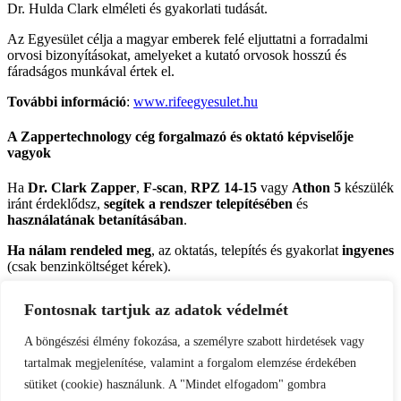
Dr. Hulda Clark elméleti és gyakorlati tudását.
Az Egyesület célja a magyar emberek felé eljuttatni a forradalmi
orvosi bizonyításokat, amelyeket a kutató orvosok hosszú és
fáradságos munkával értek el.
További információ
:
www.rifeegyesulet.hu
A Zappertechnology cég forgalmazó és oktató képviselője
vagyok
Ha
Dr. Clark Zapper
,
F-scan
,
RPZ 14-15
vagy
Athon 5
készülék
iránt érdeklődsz,
segítek a rendszer telepítésében
és
használatának betanításában
.
Ha nálam rendeled meg
, az oktatás, telepítés és gyakorlat
ingyenes
(csak benzinköltséget kérek).
Ha máshol vagy közvetlenül a gyártótól vásárolsz
, az oktatás,
Fontosnak tartjuk az adatok védelmét
szállítás és gyakorlat ára
500 EUR
.
A böngészési élmény fokozása, a személyre szabott hirdetések vagy
A
gépek és áraikról
további információ itt:
www.zappertechnology.hu
tartalmak megjelenítése, valamint a forgalom elemzése érdekében
vagy nálam az alábbi telefonszámon:
+36 20 282 7446
sütiket (cookie) használunk. A "Mindet elfogadom" gombra