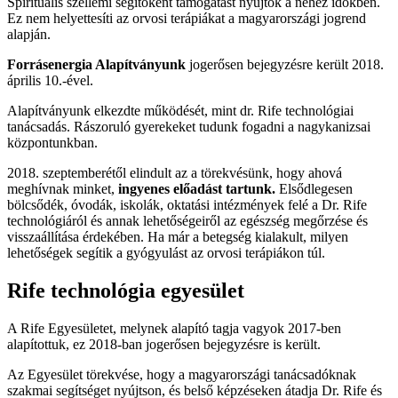
Spirituális szellemi segítőként támogatást nyújtok a nehéz időkben.
Ez nem helyettesíti az orvosi terápiákat a magyarországi jogrend
alapján.
Forrásenergia Alapítványunk
jogerősen bejegyzésre került 2018.
április 10.-ével.
Alapítványunk elkezdte működését, mint dr. Rife technológiai
tanácsadás. Rászoruló gyerekeket tudunk fogadni a nagykanizsai
központunkban.
2018. szeptemberétől elindult az a törekvésünk, hogy ahová
meghívnak minket,
ingyenes előadást tartunk.
Elsődlegesen
bölcsődék, óvodák, iskolák, oktatási intézmények felé a Dr. Rife
technológiáról és annak lehetőségeiről az egészség megőrzése és
visszaállítása érdekében. Ha már a betegség kialakult, milyen
lehetőségek segítik a gyógyulást az orvosi terápiákon túl.
Rife technológia egyesület
A Rife Egyesületet, melynek alapító tagja vagyok 2017-ben
alapítottuk, ez 2018-ban jogerősen bejegyzésre is került.
Az Egyesület törekvése, hogy a magyarországi tanácsadóknak
szakmai segítséget nyújtson, és belső képzéseken átadja Dr. Rife és