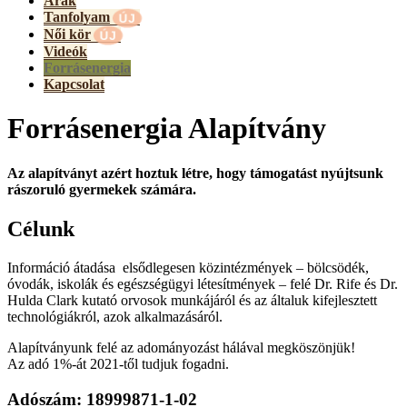
Árak
Tanfolyam
Női kör
Videók
Forrásenergia
Kapcsolat
Forrásenergia Alapítvány
Az alapítványt azért hoztuk létre, hogy támogatást nyújtsunk
rászoruló gyermekek számára.
Célunk
Információ átadása elsődlegesen közintézmények – bölcsödék,
óvodák, iskolák és egészségügyi létesítmények – felé Dr. Rife és Dr.
Hulda Clark kutató orvosok munkájáról és az általuk kifejlesztett
technológiákról, azok alkalmazásáról.
Alapítványunk felé az adományozást hálával megköszönjük!
Az adó 1%-át 2021-től tudjuk fogadni.
Adószám: 18999871-1-02