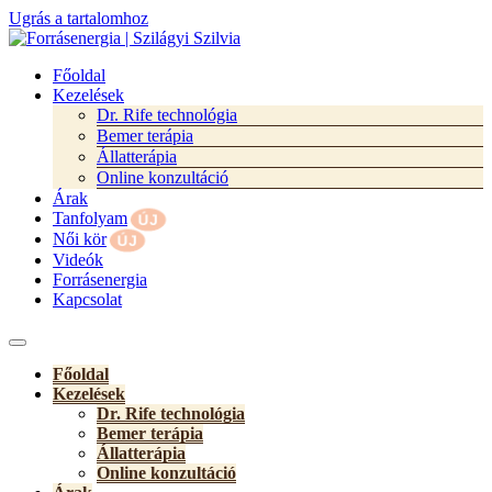
Ugrás a tartalomhoz
Főoldal
Kezelések
Dr. Rife technológia
Bemer terápia
Állatterápia
Online konzultáció
Árak
Tanfolyam
Női kör
Videók
Forrásenergia
Kapcsolat
Főoldal
Kezelések
Dr. Rife technológia
Bemer terápia
Állatterápia
Online konzultáció