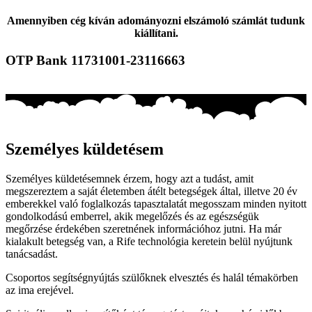
Amennyiben cég kíván adományozni elszámoló számlát tudunk
kiállítani.
OTP Bank 11731001-23116663
Személyes küldetésem
Személyes küldetésemnek érzem, hogy azt a tudást, amit
megszereztem a saját életemben átélt betegségek által, illetve 20 év
emberekkel való foglalkozás tapasztalatát megosszam minden nyitott
gondolkodású emberrel, akik megelőzés és az egészségük
megőrzése érdekében szeretnének információhoz jutni. Ha már
kialakult betegség van, a Rife technológia keretein belül nyújtunk
tanácsadást.
Csoportos segítségnyújtás szülőknek elvesztés és halál témakörben
az ima erejével.