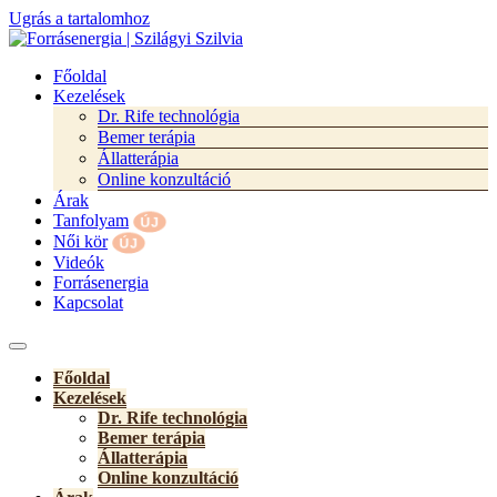
Ugrás a tartalomhoz
Főoldal
Kezelések
Dr. Rife technológia
Bemer terápia
Állatterápia
Online konzultáció
Árak
Tanfolyam
Női kör
Videók
Forrásenergia
Kapcsolat
Főoldal
Kezelések
Dr. Rife technológia
Bemer terápia
Állatterápia
Online konzultáció