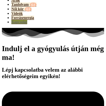
Árak
Tanfolyam
Női kör
Videók
Forrásenergia
Kapcsolat
Indulj el a gyógyulás útján még
ma!
Lépj kapcsolatba velem az alábbi
elérhetőségeim egyikén!